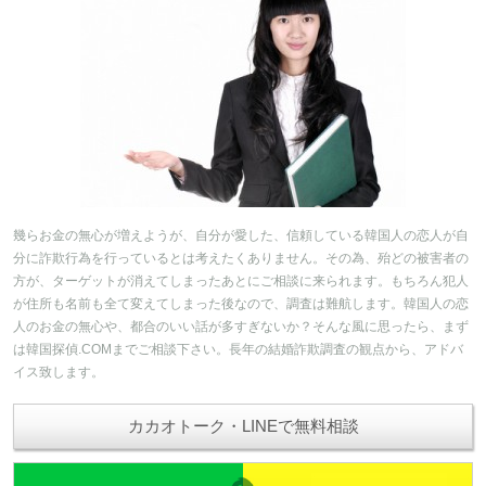
幾らお金の無心が増えようが、自分が愛した、信頼している韓国人の恋人が自
分に詐欺行為を行っているとは考えたくありません。その為、殆どの被害者の
方が、ターゲットが消えてしまったあとにご相談に来られます。もちろん犯人
が住所も名前も全て変えてしまった後なので、調査は難航します。韓国人の恋
人のお金の無心や、都合のいい話が多すぎないか？そんな風に思ったら、まず
は韓国探偵.COMまでご相談下さい。長年の結婚詐欺調査の観点から、アドバ
イス致します。
カカオトーク・LINEで無料相談