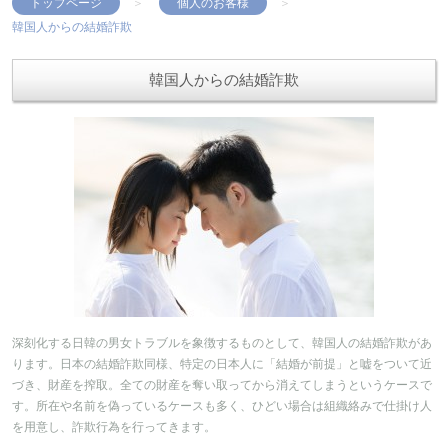
トップページ
個人のお客様
韓国人からの結婚詐欺
韓国人からの結婚詐欺
深刻化する日韓の男女トラブルを象徴するものとして、韓国人の結婚詐欺があ
ります。日本の結婚詐欺同様、特定の日本人に「結婚が前提」と嘘をついて近
づき、財産を搾取。全ての財産を奪い取ってから消えてしまうというケースで
す。所在や名前を偽っているケースも多く、ひどい場合は組織絡みで仕掛け人
を用意し、詐欺行為を行ってきます。