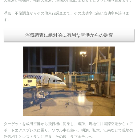
の空港から機内、韓国の空港、現地の行動に至るまでピタリと張り込みます。
浮気・不倫調査からその他素行調査まで、その成功率は高い成功率を誇りま
す。
浮気調査に絶対的に有利な空港からの調査
ターゲットを成田空港から飛行機に同乗し、追跡。現地仁川国際空港からエア
ポートエクスプレスに乗り、ソウル中心部へ。明洞、弘大、江南などで現地の
浮気相手とレストランに行き、その後、ラブホテルへ…。